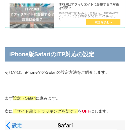
ITP2.0はアフィリエイトに影響する？対策
は必要？
2018年6月7日にAppleより発表されたITP2.0がアフ
ィリエイトにどう影響するのかについて調べまし
た。
iPhone版SafariのITP対応の設定
それでは、iPhoneでのSafariの設定方法をご紹介します。
まず
設定→Safari
に進みます。
次に
「サイト越えトラッキングを防ぐ」
を
OFF
にします。