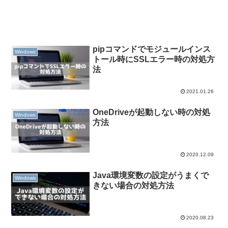
pipコマンドでモジュールインス
Windows
トール時にSSLエラー時の対処方
法
2021.01.26
OneDriveが起動しない時の対処
Windows
方法
2020.12.09
Java環境変数の設定がうまくで
Windows
きない場合の対処方法
2020.08.23