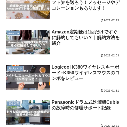
フト券を送ろう！メッセージやデ
コレーションもあります！
2021.02.13
Amazon定期便は1回だけですぐ
Amazon
に解約してもいい？｜解約方法を
紹介
2021.02.03
Logicool K380ワイヤレスキーボ
ガジェット
ード+K350ワイヤレスマウスのコ
ンボをレビュー
2021.01.31
Panasonicドラム式洗濯機Cuble
電化製品
の故障時の修理サポート記録
2020.12.31