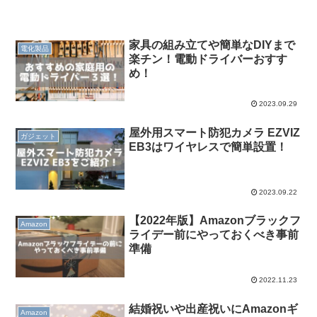
家具の組み立てや簡単なDIYまで
電化製品
楽チン！電動ドライバーおすす
め！
2023.09.29
屋外用スマート防犯カメラ EZVIZ
ガジェット
EB3はワイヤレスで簡単設置！
2023.09.22
【2022年版】Amazonブラックフ
Amazon
ライデー前にやっておくべき事前
準備
2022.11.23
結婚祝いや出産祝いにAmazonギ
Amazon