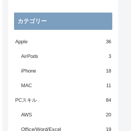
カテゴリー
Apple
36
AirPods
3
iPhone
18
MAC
11
PCスキル
84
AWS
20
Office/Word/Excel
19