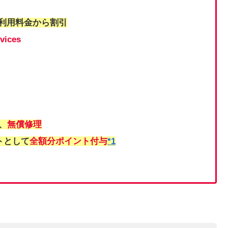
の利用料金から割引
ices
、
無償修理
トとして
全額分ポイント付与
*1