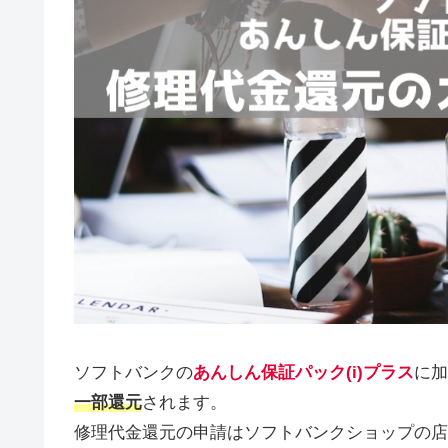
ソフトバンクの
あんしん保証パック(i)プラス
に加
一部還元
されます。
修理代金還元の申請はソフトバンクショップの店