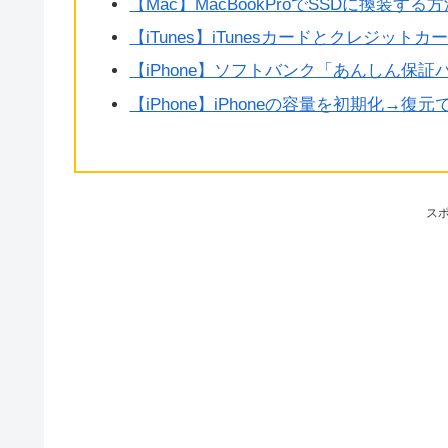
【Mac】MacBookProでSSDに換装する
【iTunes】iTunesカードとクレジッ
【iPhone】ソフトバンク「あんしん保証
【iPhone】iPhoneの容量を初期化→
ス