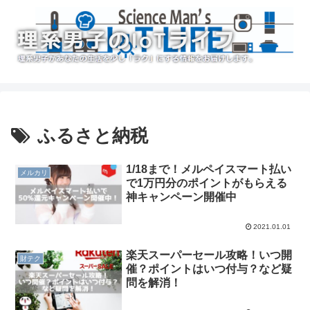
ふるさと納税
1/18まで！メルペイスマート払い
メルカリ
で1万円分のポイントがもらえる
神キャンペーン開催中
2021.01.01
楽天スーパーセール攻略！いつ開
財テク
催？ポイントはいつ付与？など疑
問を解消！