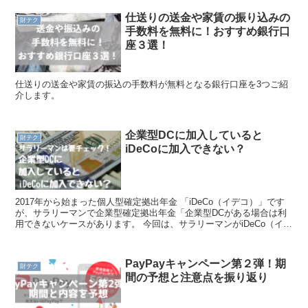
仕送りの送金や家賃の振り込みの
財テク
手数料を無料に！おすすめ銀行口
座３選！
仕送りの送金や家賃の振込の手数料が無料となる銀行口座を3つご紹
介します。
企業型DCに加入していると
財テク
iDeCoに加入できない？
2017年から始まった個人型確定拠出年金 「iDeCo（イデコ）」です
が、サラリーマンで企業型確定拠出年金「企業型DCがある場合は利
用できないケースがあります。 今回は、サラリーマンがiDeCo（イデ
コ）を利用できる条件について解説いたしま...
PayPayキャンペーン第２弾！期
財テク
間の予想と注意点を振り返り