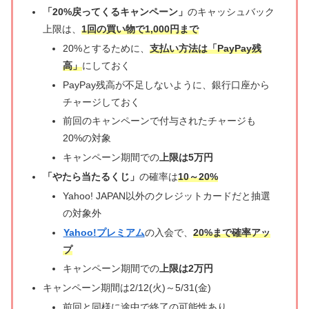
「20%戻ってくるキャンペーン」
のキャッシュバック
上限は、
1回の買い物で1,000円まで
20%とするために、
支払い方法は「PayPay残
高」
にしておく
PayPay残高が不足しないように、銀行口座から
チャージしておく
前回のキャンペーンで付与されたチャージも
20%の対象
キャンペーン期間での
上限は5万円
「やたら当たるくじ」
の確率は
10～20%
Yahoo! JAPAN以外のクレジットカードだと抽選
の対象外
Yahoo!プレミアム
の入会で、
20%まで確率アッ
プ
キャンペーン期間での
上限は2万円
キャンペーン期間は2/12(火)～5/31(金)
前回と同様に途中で終了の可能性あり