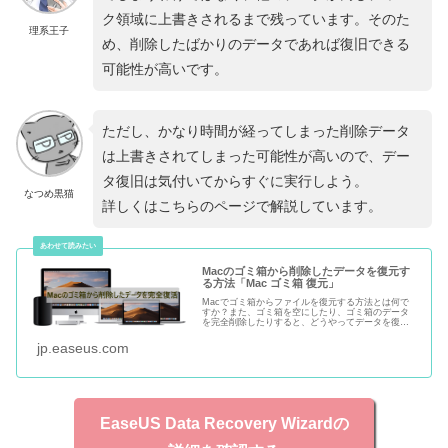
ク領域に上書きされるまで残っています。そのた
理系王子
め、削除したばかりのデータであれば復旧できる
可能性が高いです。
ただし、かなり時間が経ってしまった削除データ
は上書きされてしまった可能性が高いので、デー
タ復旧は気付いてからすぐに実行しよう。
なつめ黒猫
詳しくはこちらのページで解説しています。
Macのゴミ箱から削除したデータを復元す
る方法「Mac ゴミ箱 復元」
Macでゴミ箱からファイルを復元する方法とは何で
すか？また、ゴミ箱を空にしたり、ゴミ箱のデータ
を完全削除したりすると、どうやってデータを復元
すればいいですか？本文では、ゴミ箱からデータを
復元する方法、及びゴミ箱から完全削除したデータ
jp.easeus.com
を復元する方法を皆さんに紹介します。必要な方
は、本文をチェックしましょう。
EaseUS Data Recovery Wizardの