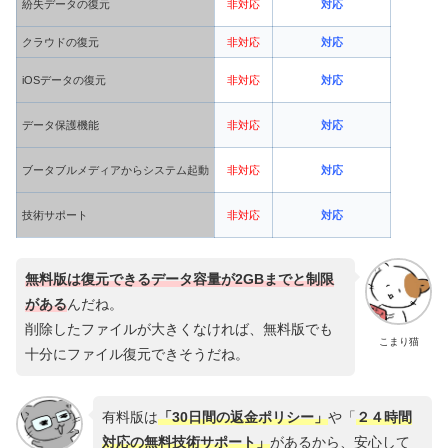
紛失データの復元
非対応
対応
クラウドの復元
非対応
対応
iOSデータの復元
非対応
対応
データ保護機能
非対応
対応
ブータブルメディアからシステム起動
非対応
対応
技術サポート
非対応
対応
無料版は復元できるデータ容量が2GBまでと制限
がある
んだね。
削除したファイルが大きくなければ、無料版でも
こまり猫
十分にファイル復元できそうだね。
有料版は
「30日間の返金ポリシー」
や「
２４時間
対応の無料技術サポート」
があるから、安心して