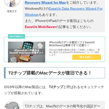
Recovery Wizard for Mac
をご紹介しています。
Windows向けの
EaseUs Data Recovery Wizard For
理系王子
Windows
もあります。
また、iPhoneやiPadのデータ復旧はこちらの
EaseUs MobiSaver
の記事をご覧ください。
iPhone向けデータ復旧ソフトEaseUS
MobiSaverは簡単ですぐ元通り！
iPhoneの画像や動画を間違って削除した場合に、簡
単に復元できるEaseUS MobiSaverについてご紹介
します。
T2チップ搭載のMacデータが復旧できる！
2018年以降のMac製品には、
T2チップ
と呼ばれるセキュリティチ
ップが搭載されています。
T2チップは、Mac内のデータの暗号化や認証デー