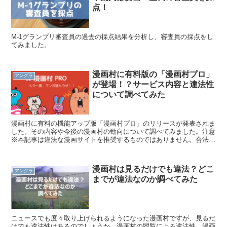
点！
M-1グランプリ審査員の過去の採点結果を分析し、審査員の採点をし
てみました。
漫画村に有料版の「漫画村プロ」
アングラ
が登場！？サービス内容と違法性
について調べてみた
漫画村に有料の機能アップ版「漫画村プロ」のリリースが発表されま
した。その内容や今後の漫画村の動向について調べてみました。注意
※本記事は違法な漫画サイトを推奨するものではありません。合法の
漫画ダウンロードサイトをご利用ください。
漫画村は見るだけでも違法？どこ
アングラ
までが違法なのか調べてみた
ニュースでも度々取り上げられるようになった漫画村ですが、見るだ
けでも違法性はあるのでしょうか。漫画村の閲覧による違法性、漫画