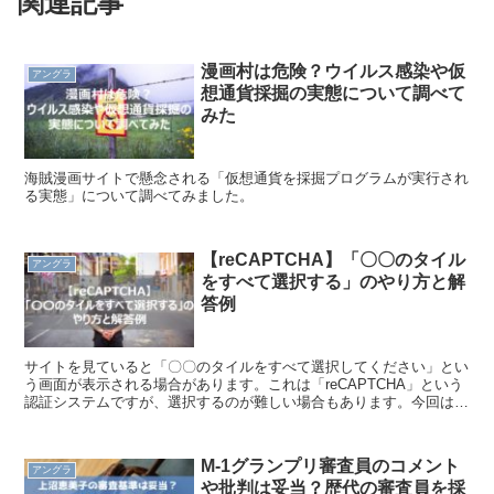
関連記事
漫画村は危険？ウイルス感染や仮
アングラ
想通貨採掘の実態について調べて
みた
海賊漫画サイトで懸念される「仮想通貨を採掘プログラムが実行され
る実態」について調べてみました。
【reCAPTCHA】「〇〇のタイル
アングラ
をすべて選択する」のやり方と解
答例
サイトを見ていると「〇〇のタイルをすべて選択してください」とい
う画面が表示される場合があります。これは「reCAPTCHA」という
認証システムですが、選択するのが難しい場合もあります。今回は
「reCAPTCHA」のやり方と模範解答例をご紹介します。
M-1グランプリ審査員のコメント
アングラ
や批判は妥当？歴代の審査員を採