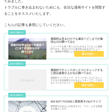
てみました。
トラブルに巻き込まれないためにも、合法な漫画サイトを閲覧す
ることをオススメいたします。
こちらの記事も参照にしていください。
漫画村は見るだけでも違法？どこまでが違
法なのか調べてみた
ニュースでも度々取り上げられるようになった漫画
村ですが、見るだけでも違法性はあるのでしょう
か。漫画村の閲覧による違法性、漫画村が存在して
いる理由について調べてみました。 注意 ※本記事は
違法な漫画サイトを推奨するものではありません。
合法の漫...
漫画村でチェックボックスにチェックする
と読込速度が上がるか調べてみた
漫画村というサイトで、チェックボックスにチェッ
クすると読込速度が上がるというポップアップが出
るようになりました。この問題について調べた結果
についてまとめます。 注意 ※本記事は違法な漫画サ
イトを推奨するものではありません。合法の漫画ダ
ウンロ...
404 NOT FOUND | 理系男子のIoTライフ
理系男子があなたの生活を少し「ラク」にする情報
をお届けします。