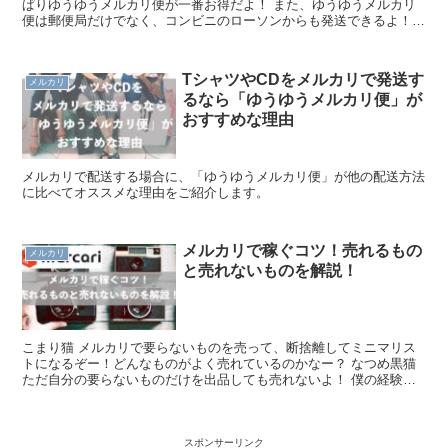
ぱりゆうゆうメルカリ便が一番お得だよ！ また、ゆうゆうメルカリ
便は郵便局だけでなく、コンビニのローソンからも発送できるよ！
ゆうゆうメルカリ便は、メルカリの中でも最もお得な配...
TシャツやCDをメルカリで発送す
メルカリ
るなら「ゆうゆうメルカリ便」が
おすすめな理由
メルカリで配送する場合に、「ゆうゆうメルカリ便」が他の配送方法
に比べてオススメな理由をご紹介します。
メルカリで稼ぐコツ！売れるもの
メルカリ
と売れないものを解説！
こまり猫 メルカリで要らないものを売って、断捨離してミニマリス
トになるぞー！どんなものがよく売れているのかなー？ なつめ黒猫
ただ自分の要らないものだけを出品しても売れないよ！ 僕の経験で
は、赤ちゃん用品など使用期間が短いものや、コアな趣味...
スポンサーリンク