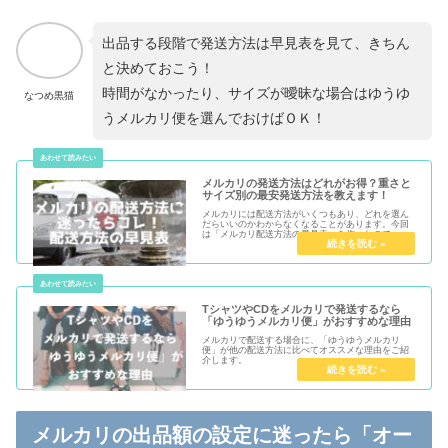
出品する段階で発送方法は早見表を見て、きちん
と決めておこう！
時間がなかったり、サイズが曖昧な場合はゆうゆ
なつめ黒猫
うメルカリ便を選んでおけばＯＫ！
メルカリの発送方法はどれがお得？重さと
サイズ別の最安発送方法を教えます！
メルカリには配送方法がいくつもあり、どれを選ん
だらいいのかわからなくなることがあります。今回
は「メルカリ配送方法の早見表」を作ったので、そ
の内容を解説いたします。
TシャツやCDをメルカリで発送するなら
「ゆうゆうメルカリ便」がおすすめな理由
メルカリで配送する場合に、「ゆうゆうメルカリ
便」が他の配送方法に比べてオススメな理由をご紹
介します。
メルカリの出品額の設定に迷ったら「オー