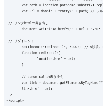
	var path = location.pathname.substr(7).replace(/\//g, "-"); // パスの整形。日付表示の場合。

	var url = domain + "entry/" + path; // フルパス名

 // リンクhtmlの書き出し

	document.write("<a href=\"" + url + "\">" + url + "</a></p>");

 // リダイレクト

	setTimeout("redirect()", 5000);　// 5秒後にページ移動

	function redirect(){

		location.href = url; 

	}

	// canonical の書き換え

	var link = document.getElementsByTagName("link")[0];

	link.href = url;

-->

</script>