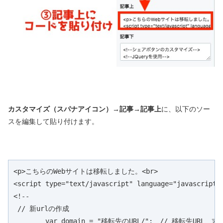
カスタマイズ（スパナアイコン）→記事→記事上
に、以下のソー
スを編集して貼り付けます。
<p>こちらのWebサイトは移転しました。<br>

<script type="text/javascript" language="javascript">
<!--

 // 新urlの作成

	var domain = "移転先のURL/";　// 移転先URL、末尾はスラッシュを追加
