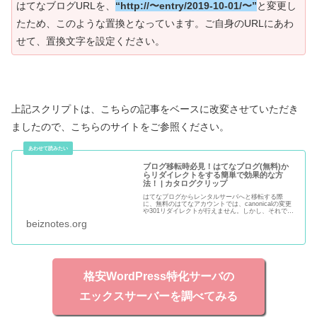
はてなブログURLを、
“http://〜entry/2019-10-01/〜”
と変更し
たため、このような置換となっています。ご自身のURLにあわ
せて、置換文字を設定ください。
上記スクリプトは、こちらの記事をベースに改変させていただき
ましたので、こちらのサイトをご参照ください。
ブログ移転時必見！はてなブログ(無料)か
らリダイレクトをする簡単で効果的な方
法！ | カタログクリップ
はてなブログからレンタルサーバへと移転する際
に、無料のはてなアカウントでは、canonicalの変更
や301リダイレクトが行えません。しかし、それでも
JavaScriptで設定をすれば、Googleが移転を理解し
beiznotes.org
てくれることが分かっています
格安WordPress特化サーバの
エックスサーバーを調べてみる