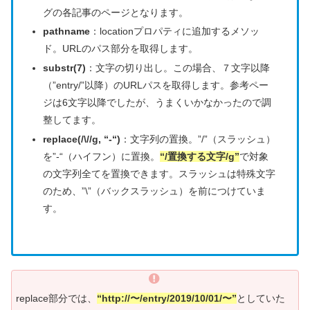
グの各記事のページとなります。
pathname
：locationプロパティに追加するメソッ
ド。URLのパス部分を取得します。
substr(7)
：文字の切り出し。この場合、７文字以降
（”entry/”以降）のURLパスを取得します。参考ペー
ジは6文字以降でしたが、うまくいかなかったので調
整してます。
replace(/\//g, “-“)
：文字列の置換。”/”（スラッシュ）
を”-“（ハイフン）に置換。
“/置換する文字/g”
で対象
の文字列全てを置換できます。スラッシュは特殊文字
のため、”\”（バックスラッシュ）を前につけていま
す。
replace部分では、
“http://〜/entry/2019/10/01/〜”
としていた