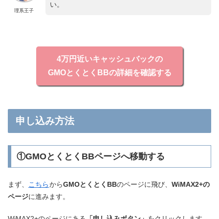
い。
理系王子
4万円近いキャッシュバックの
GMOとくとくBBの詳細を確認する
申し込み方法
①GMOとくとくBBページへ移動する
まず、
こちら
から
GMOとくとくBB
のページに飛び、
WiMAX2+の
ページ
に進みます。
WiMAX2+のページにある
「申し込みボタン」
をクリックします。