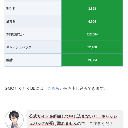
割引月
3,898
通常月
4,604
2年間支払い
112,084
キャッシュバック
32,100
総計
79,984
GMOとくとくBBには、
こちら
からお申し込みできます。
公式サイトを経由して申し込まないと、キャッシ
ュバックが受け取れません
ので、ご注意くださ