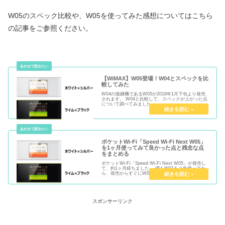
W05のスペック比較や、W05を使ってみた感想についてはこちら
の記事をご参照ください。
【WiMAX】W05登場！W04とスペックを比
較してみた
W04の後継機であるW05が2018年1月下旬より発売
されます。 W04と比較して、スペックが上がった点
について調べてみました。
ポケットWi-Fi「Speed Wi-Fi Next W05」
を1ヶ月使ってみて良かった点と残念な点
をまとめる
ポケットWi-Fi「Speed Wi-Fi Next W05」が発売し
て、約1ヶ月経ちました。 僕もW01を２年使ってか
ら、発売からすぐにW05に乗り換えました。今回
は、1ヶ月間W05を使ってみた感想をご紹介いたしま
す。
スポンサーリンク