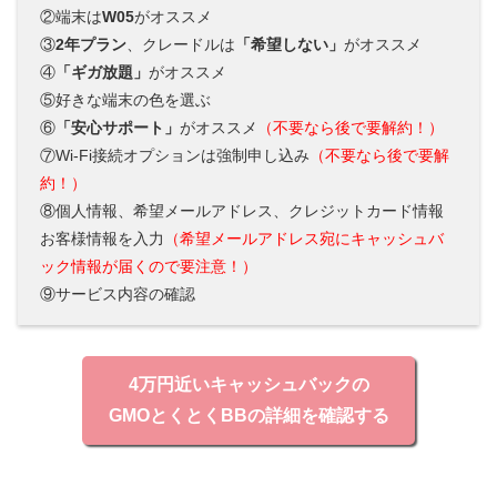
②端末は
W05
がオススメ
③
2年プラン
、クレードルは
「希望しない」
がオススメ
④
「ギガ放題」
がオススメ
⑤好きな端末の色を選ぶ
⑥
「安心サポート」
がオススメ
（不要なら後で要解約！）
⑦Wi-Fi接続オプションは強制申し込み
（不要なら後で要解
約！）
⑧個人情報、希望メールアドレス、クレジットカード情報
お客様情報を入力
（希望メールアドレス宛にキャッシュバ
ック情報が届くので要注意！）
⑨サービス内容の確認
4万円近いキャッシュバックの
GMOとくとくBBの詳細を確認する