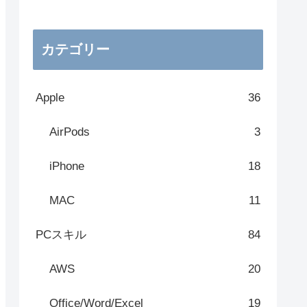
カテゴリー
Apple
36
AirPods
3
iPhone
18
MAC
11
PCスキル
84
AWS
20
Office/Word/Excel
19