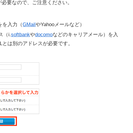
が必要なので、ご注意ください。
をを入力（
GMail
やYahooメールなど）
（i.
softbank
や
docomo
などのキャリアメール）を入
Lとは別のアドレスが必要です。