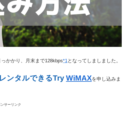
かかり、月末まで128kbps
*1
となってしましました。
料レンタルできるTry
WiMAX
を申し込みま
ポンサーリンク