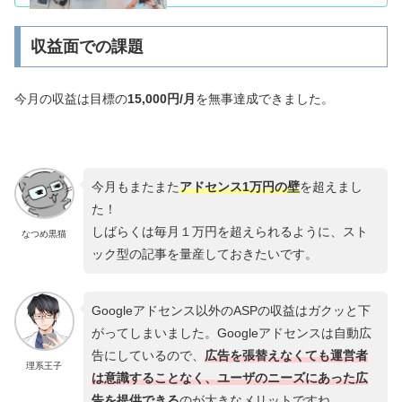
収益面での課題
今月の収益は目標の
15,000円/月
を無事達成できました。
今月もまたまた
アドセンス1万円の壁
を超えまし
た！
しばらくは毎月１万円を超えられるように、スト
なつめ黒猫
ック型の記事を量産しておきたいです。
Googleアドセンス以外のASPの収益はガクッと下
がってしまいました。Googleアドセンスは自動広
告にしているので、
広告を張替えなくても運営者
理系王子
は意識することなく、ユーザのニーズにあった広
告を提供できる
のが大きなメリットですね。