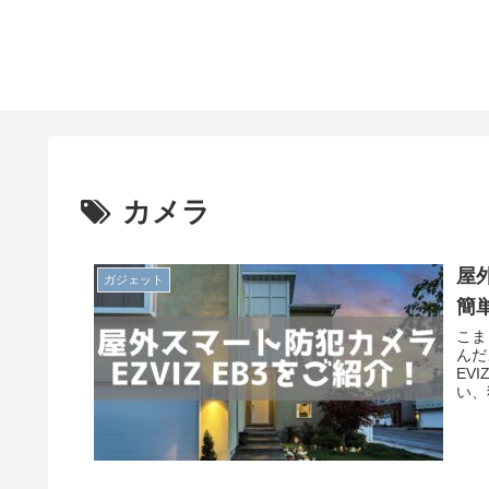
カメラ
屋
ガジェット
簡
こま
んだ
EV
い、