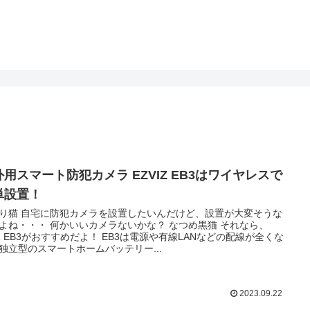
外用スマート防犯カメラ EZVIZ EB3はワイヤレスで
単設置！
り猫 自宅に防犯カメラを設置したいんだけど、設置が大変そうな
よね・・・ 何かいいカメラないかな？ なつめ黒猫 それなら、
IZ EB3がおすすめだよ！ EB3は電源や有線LANなどの配線が全くな
独立型のスマートホームバッテリー...
2023.09.22