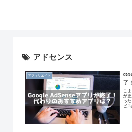
アドセンス
Go
アフィリエイト
了
こま
が更
った
ビス