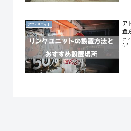
ア
アフィリエイト
置
アド
な配