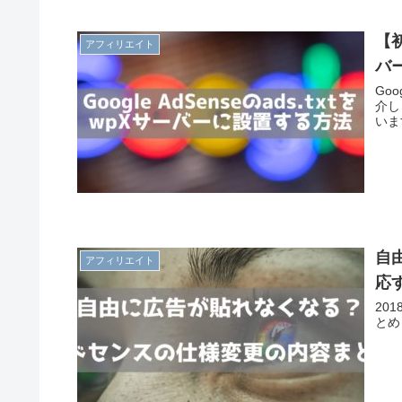
【初
アフィリエイト
バ
Go
介し
いま
自
アフィリエイト
応
20
とめ