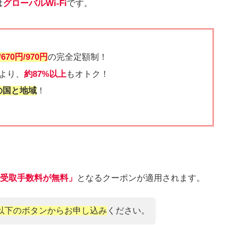
は
グローバルWi-Fi
です。
/670円/970円
の完全定額制！
)より、
約87%以上
もオトク！
の国と地域
！
 受取手数料が無料」
となるクーポンが適用されます。
以下のボタンからお申し込み
ください。