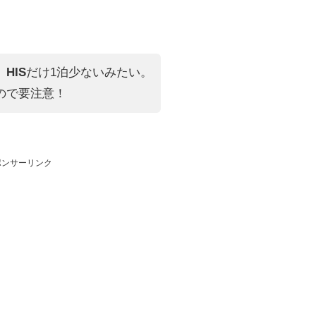
、
HIS
だけ1泊少ないみたい。
ので要注意！
ポンサーリンク